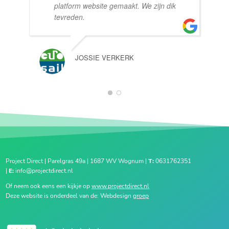
platform website gemaakt. We zijn dik
tevreden.
JOSSIE VERKERK
1
2
Project Direct | Parelgras 49a | 1687 WV Wognum |
T:
0631762351
|
E:
info@projectdirect.nl
Of neem ook eens een kijkje op
www.projectdirect.nl
Deze website is onderdeel van de: Webdesign
groep