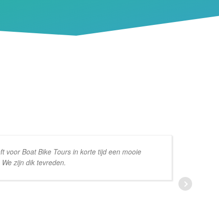
t voor Boat Bike Tours in korte tijd een mooie
 We zijn dik tevreden.
be
be
we
be
aa