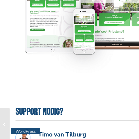
Support nodig?
RCR Diensten
WordPress
Timo van Tilburg
website