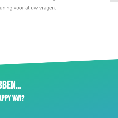
uning voor al uw vragen.
EBBEN…
appy van?