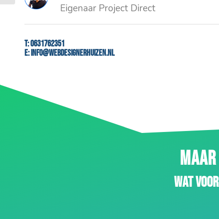
Eigenaar Project Direct
T:
0631762351
E:
info@webdesignerhuizen.nl
MAAR 
Wat voor