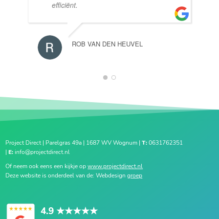
efficiënt.
ROB VAN DEN HEUVEL
1
2
Project Direct | Parelgras 49a | 1687 WV Wognum |
T:
0631762351
|
E:
info@projectdirect.nl
Of neem ook eens een kijkje op
www.projectdirect.nl
Deze website is onderdeel van de: Webdesign
groep
4.9
★★★★★