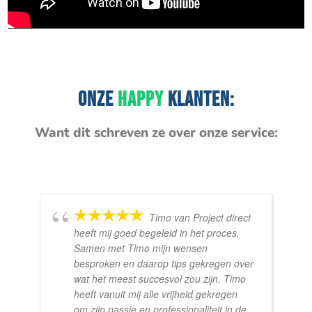
ONZE
HAPPY
KLANTEN:
Want dit schreven ze over onze service:
Timo van Project direct
heeft mij goed begeleid in het proces.
Samen met Timo mijn wensen
besproken en daarop tips gekregen over
wat het meest succesvol zou zijn. Timo
heeft vanuit mij alle vrijheid gekregen
om zijn passie en professionaliteit in de