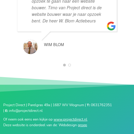
opzoek te gaan naar een website
bouwer. Timo van Project direct is de
website bouwer waar je naar opzoek
bent. De heer W. Blom Actiebeurs
WIM BLOM
1
2
Project Direct | Parelgras 49a | 1687 WV Wognum |
T:
0631762351
|
E:
info@projectdirect.nl
Of neem ook eens een kijkje op
www.projectdirect.nl
Deze website is onderdeel van de: Webdesign
groep