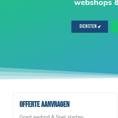
webshops 
Diensten
Offerte aanvragen
Goed aanbod & Snel starten