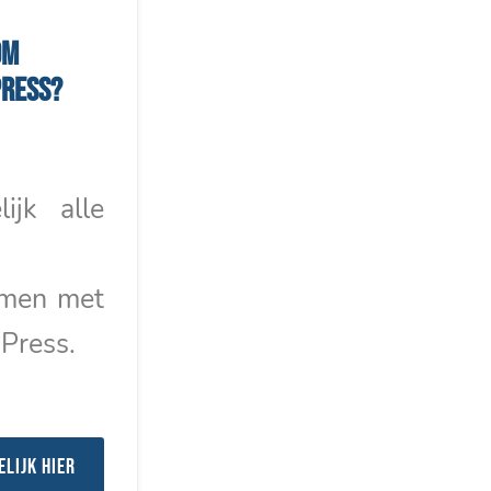
om
ress?
lijk alle
emen met
Press.
elijk hier