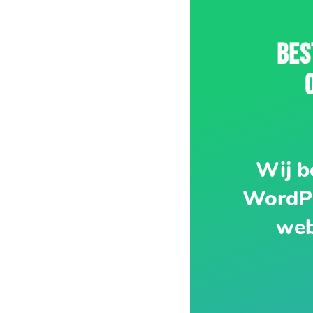
BES
Wij b
WordPr
web