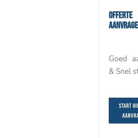
Offerte
aanvrag
Goed a
& Snel s
Start hi
aanvr