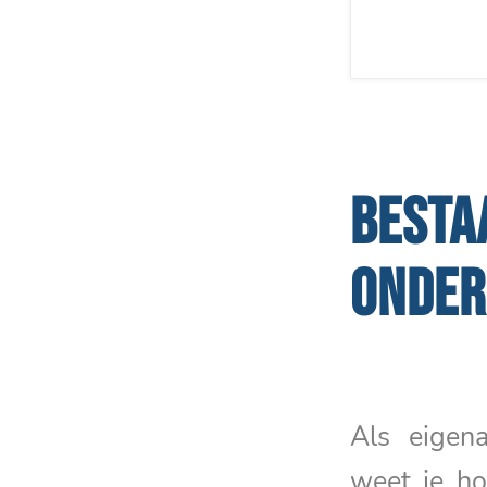
BESTA
ONDE
Als eige
weet je ho