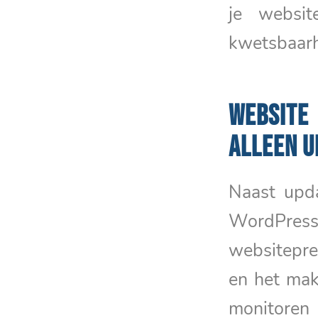
je websit
kwetsbaarh
WEBSITE
ALLEEN U
Naast upd
WordPress 
websitepre
en het mak
monitoren