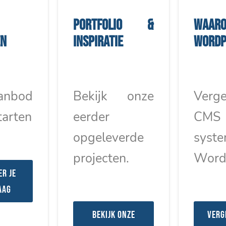
Portfolio &
Waar
en
inspiratie
WordP
anbod
Bekijk onze
Verge
tarten
eerder
CMS
opgeleverde
syst
projecten.
Word
er je
aag
Bekijk onze
Verg