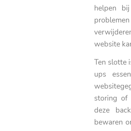
helpen bij
problemen z
verwijdere
website ka
Ten slotte 
ups essen
websitegeg
storing of
deze back
bewaren om