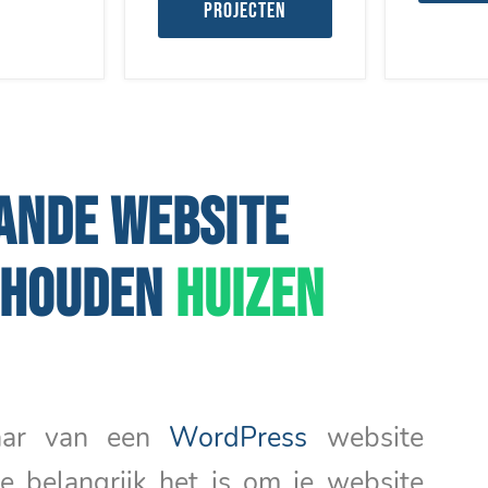
projecten
ANDE WEBSITE
RHOUDEN
HUIZEN
naar van een
WordPress
website
e belangrijk het is om je website