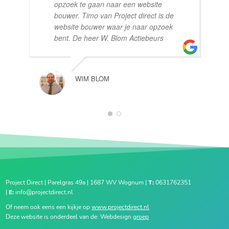
opzoek te gaan naar een website
bouwer. Timo van Project direct is de
website bouwer waar je naar opzoek
bent. De heer W. Blom Actiebeurs
WIM BLOM
1
2
Project Direct | Parelgras 49a | 1687 WV Wognum |
T:
0631762351
|
E:
info@projectdirect.nl
Of neem ook eens een kijkje op
www.projectdirect.nl
Deze website is onderdeel van de: Webdesign
groep