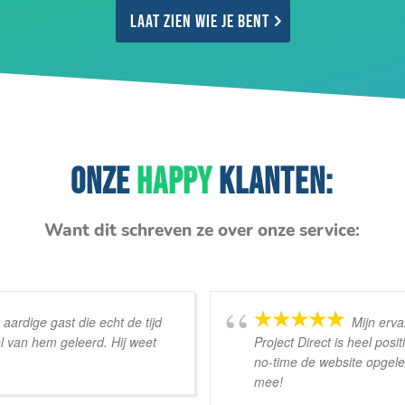
Laat zien wie je bent
ONZE
HAPPY
KLANTEN:
Want dit schreven ze over onze service:
ardige gast die echt de tijd
Mijn erv
l van hem geleerd. Hij weet
Project Direct is heel pos
no-time de website opgele
mee!