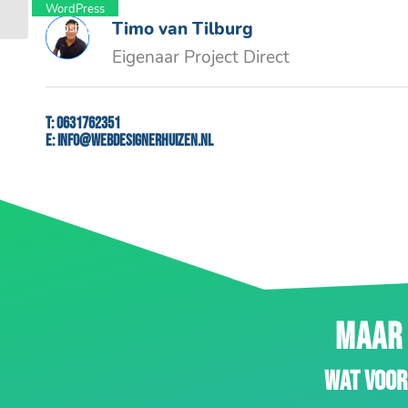
WordPress
Timo van Tilburg
webshop
Eigenaar Project Direct
T:
0631762351
E:
info@webdesignerhuizen.nl
MAAR 
Wat voor