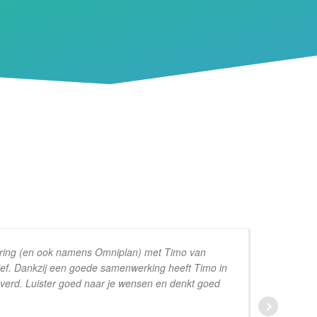
aring (en ook namens Omniplan) met Timo van
itief. Dankzij een goede samenwerking heeft Timo in
bo
verd. Luister goed naar je wensen en denkt goed
te
we
ra