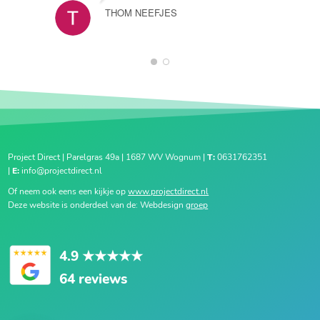
THOM NEEFJES
1
2
Project Direct | Parelgras 49a | 1687 WV Wognum |
T:
0631762351
|
E:
info@projectdirect.nl
Of neem ook eens een kijkje op
www.projectdirect.nl
Deze website is onderdeel van de: Webdesign
groep
4.9
★★★★★
64 reviews