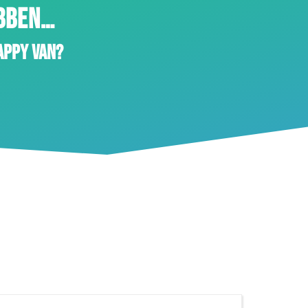
EBBEN…
appy van?