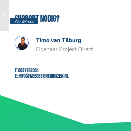
Cupair
Support nodig?
WordPress
website
Timo van Tilburg
Eigenaar Project Direct
T:
0631762351
E:
info@webdesignerhuizen.nl