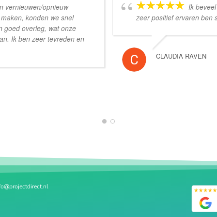
ten vernieuwen/opnieuw
Ik bevee
e maken, konden we snel
zeer positief ervaren ben
 in goed overleg, wat onze
an. Ik ben zeer tevreden en
CLAUDIA RAVEN
1
2
fo@projectdirect.nl