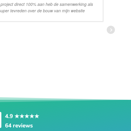
l project direct 100% aan heb de samenwerking als
 super tevreden over de bouw van mijn website
ee
Va
mi
pe
ov
Ik
aa
zi
aa
4.9
★★★★★
64 reviews