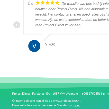
De website van ons bedrijf la
bouwen door Project Direct. Na een afspraak t
terecht. Het contact is snel en goed, alles gaat
wensen zijn en wat eventueel anders en beter k
raad Project Direct zeker aan!
V KOK
Project Direct | Parelgras 49a | 1687 WV Wognum |
T:
0631762351 |
E:
in
Of neem ook eens een kijkje op
www.projectdirect.nl
Deze website is onderdeel van de: Webdesign
groep