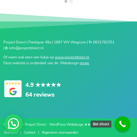
1
2
Project Direct | Parelgras 49a | 1687 WV Wognum |
T:
0631762351
|
E:
info@projectdirect.nl
Of neem ook eens een kijkje op
www.projectdirect.nl
Deze website is onderdeel van de: Webdesign
groep
4.9
★★★★★
64 reviews
Bel direct
© Copyright - Project Direct - WordPress Webdesign ★★★★★
Diensten
Contact
Algemene voorwaarden