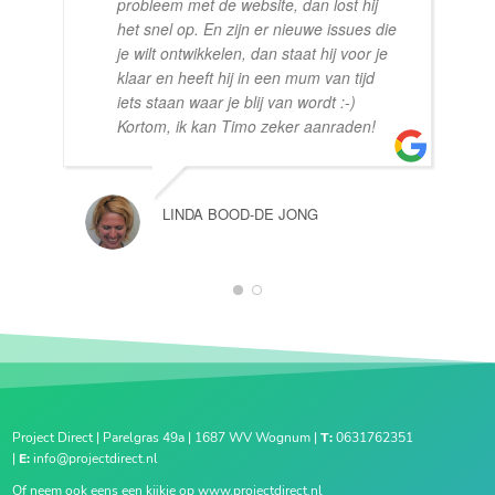
probleem met de website, dan lost hij
het snel op. En zijn er nieuwe issues die
je wilt ontwikkelen, dan staat hij voor je
klaar en heeft hij in een mum van tijd
iets staan waar je blij van wordt :-)
Kortom, ik kan Timo zeker aanraden!
LINDA BOOD-DE JONG
1
2
Project Direct | Parelgras 49a | 1687 WV Wognum |
T:
0631762351
|
E:
info@projectdirect.nl
Of neem ook eens een kijkje op
www.projectdirect.nl