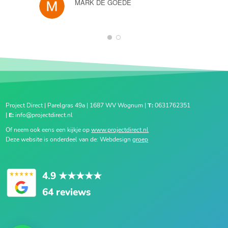
MARK DE GOEDE
1
2
Project Direct | Parelgras 49a | 1687 WV Wognum |
T:
0631762351
|
E:
info@projectdirect.nl
Of neem ook eens een kijkje op
www.projectdirect.nl
Deze website is onderdeel van de: Webdesign
groep
4.9
★★★★★
64 reviews